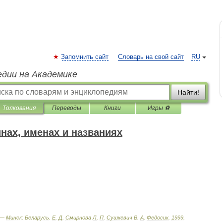
Запомнить сайт
Словарь на свой сайт
RU
едии на Академике
Найти!
Толкования
Переводы
Книги
Игры ⚽
нах, именах и названиях
 —
Минск:
Беларусь
.
Е
.
Д
.
Смирнова
Л
.
П
.
Сушкевич
В
.
А
.
Федосик
.
1999
.