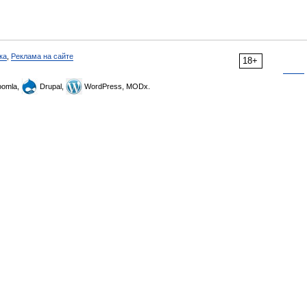
ка
,
Реклама на сайте
18+
omla,
Drupal,
WordPress, MODx.