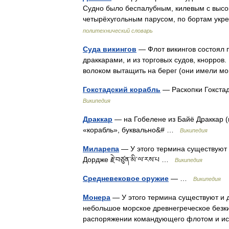
Судно было беспалубным, килевым с высок
четырёхугольным парусом, по бортам ук
политехнический словарь
Суда викингов
— Флот викингов состоял 
драккарами, и из торговых судов, кнорро
волоком вытащить на берег (они имели м
Гокстадский корабль
— Раскопки Гокстадс
Википедия
Драккар
— на Гобелене из Байё Драккар (
«корабль», буквально&# …
Википедия
Миларепа
— У этого термина существуют 
Дордже རྗེ་བཙུན་མི་ལ་རས་པ …
Википедия
Средневековое оружие
— …
Википедия
Монера
— У этого термина существуют и д
небольшое морское древнегреческое безки
распоряжении командующего флотом и 