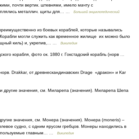
ими, почти вертик. штевнями, имело мачту с
реплялись металлич. щиты для… …
Большой энциклопедический
преимущественно из боевых кораблей, которые назывались
в. Корабли могли служить как временное жилище их можно было
ощный киль) и, укрепив,… …
Википедия
кого корабля, фото ок. 1880 г. Гокстадский корабль (норв …
норв. Drakkar, от древнескандинавских Drage «дракон» и Kar
и другие значения, см. Миларепа (значения). Миларепа Шепа
ругие значения, см. Монера (значения). Монера (moneris) –
левое судно, с одним ярусом гребцов. Монеры находились в
используемые главным… …
Википедия