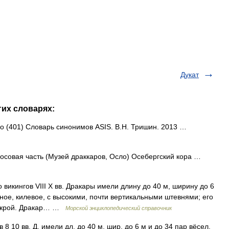
Дукат
гих словарях:
дно (401) Словарь синонимов ASIS. В.Н. Тришин. 2013 …
осовая часть (Музей драккаров, Осло) Осебергский кора …
викингов VIII X вв. Дракары имели длину до 40 м, ширину до 6
ное, килевое, с высокими, почти вертикальными штевнями; его
внакрой. Дракар… …
Морской энциклопедический справочник
8 10 вв. Д. имели дл. до 40 м, шир. до 6 м и до 34 пар вёсел.