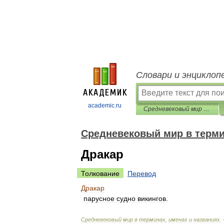
Словари и энциклоп
academic.ru
Средневековый мир в терминах, именах и названиях
Средневековый мир в терми
Дракар
Толкование
Перевод
Дракар
парусное
судно
викингов
.
Средневековый
мир
в
терминах
,
именах
и
названиях
.