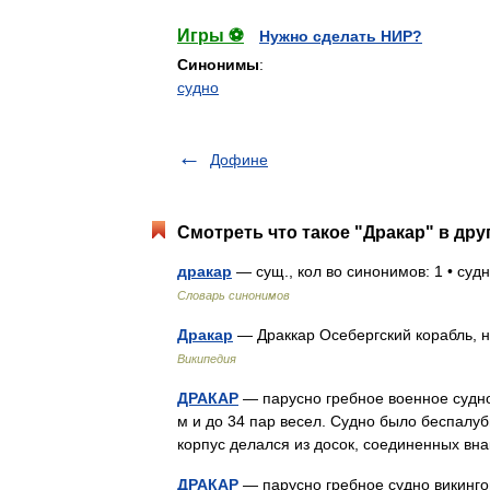
Игры ⚽
Нужно сделать НИР?
Синонимы
:
судно
Дофине
Смотреть что такое "Дракар" в дру
дракар
— сущ., кол во синонимов: 1 • су
Словарь синонимов
Дракар
— Драккар Осебергский корабль, н
Википедия
ДРАКАР
— парусно гребное военное судно 
м и до 34 пар весел. Судно было беспалуб
корпус делался из досок, соединенных 
ДРАКАР
— парусно гребное судно викингов 